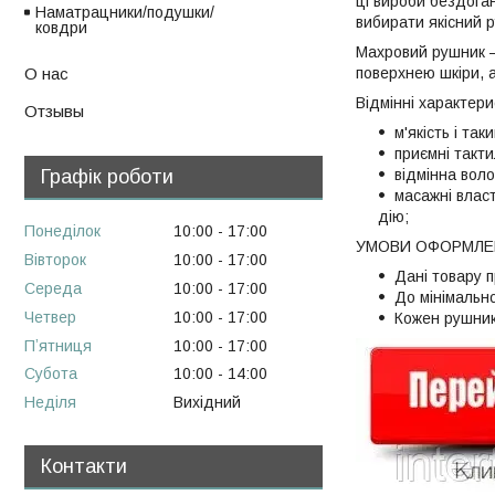
ці вироби бездоган
Наматрацники/подушки/
вибирати якісний 
ковдри
Махровий рушник – 
поверхнею шкіри, а
О нас
Відмінні характери
Отзывы
м'якість і та
приємні такти
Графік роботи
відмінна воло
масажні влас
дію;
Понеділок
10:00
17:00
УМОВИ ОФОРМЛЕН
Вівторок
10:00
17:00
Дані товару 
Середа
10:00
17:00
До мінімальн
Четвер
10:00
17:00
Кожен рушник
Пʼятниця
10:00
17:00
Субота
10:00
14:00
Неділя
Вихідний
Контакти