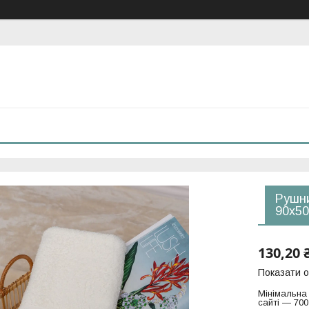
Рушни
90х50
130,20 
Показати о
Мінімальна
сайті — 700