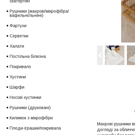
скатертин
Рушники (махрові/мікрофібра/
вафельні/льняні)
Фартухи
Серветки
Халати
Постільна білизна
Покривало
Хустини
Шарфи
Носові хустинки
Рушники (друковані)
Килимок з мікрофібри
Махрові рушники 
Пледи-іграшки/покривала
догляді за обличчя