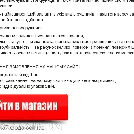
но виконували свої функції, а також тривалий час тішили своїм зов
рушник.
найпоширеніший варіант із усіх видів рушників. Наявність ворсу за
ле й хороші здібності.
стики наших рушників:
кими вони залишаються навіть після прання;
льні відчуття – м'яка якісна тканина викликає приємне почуття ніжн
гоубиральність – за рахунок великої поверхні зіткнення, поверхня 
тивості - основи петлі, що виступають над поверхнею, злегка мас
НЯ ЗАМОВЛЕННЯ НА НАШОМУ САЙТІ:
продаються від 1 шт;
ого замовлення на нашому сайті входить весь асортимент;
 індивідуально упакований.