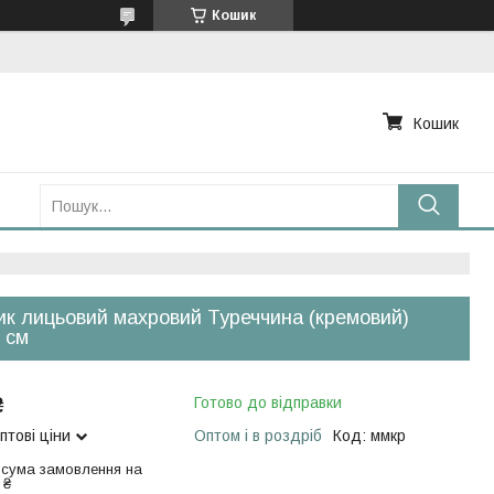
Кошик
Кошик
к лицьовий махровий Туреччина (кремовий)
 см
₴
Готово до відправки
птові ціни
Оптом і в роздріб
Код:
ммкр
 сума замовлення на
 ₴