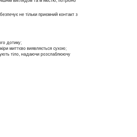
нішнім виглядом та м'якістю, потрібно
безпечує не тільки приємний контакт з
ого дотику;
шкіри миттєво виявляється сухою;
ажують тіло, надаючи розслаблюючу