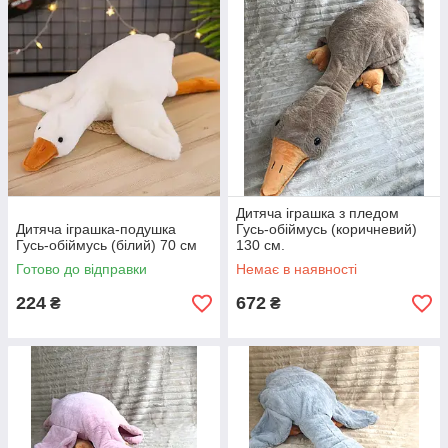
Дитяча іграшка з пледом
Дитяча іграшка-подушка
Гусь-обіймусь (коричневий)
Гусь-обіймусь (білий) 70 см
130 см.
Готово до відправки
Немає в наявності
224
672
₴
₴