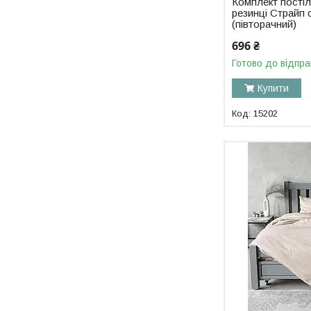
Комплект постіл
резинці Страйп 
(півторачний)
696 ₴
Готово до відпра
Купити
15202