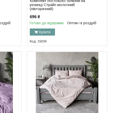
Комплект постільної білизни на
резинці Страйп молочний
(півторачний)
696 ₴
роздріб
Готово до відправки
Оптом і в роздріб
Купити
15204