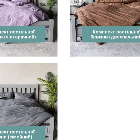
ект постільної
Комплект постільно
и (півторачний)
білизни (двоспальни
ект постільної
зни (сімейний)