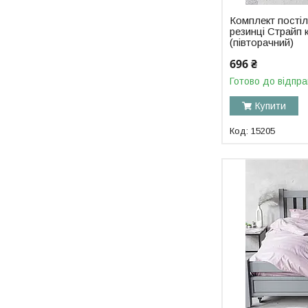
Комплект постіл
резинці Страйп 
(півторачний)
696 ₴
Готово до відпра
Купити
15205