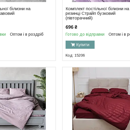
ьної білизни на
Комплект постільної білизни на
кавовий
резинці Страйп бузковий
(півторачний)
696 ₴
вки
Оптом і в роздріб
Готово до відправки
Оптом і в 
Купити
15206