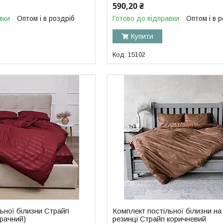
590,20 ₴
вки
Оптом і в роздріб
Готово до відправки
Оптом і в 
Купити
15102
ьної білизни Страйп
Комплект постільної білизни на
рачний)
резинці Страйп коричневий