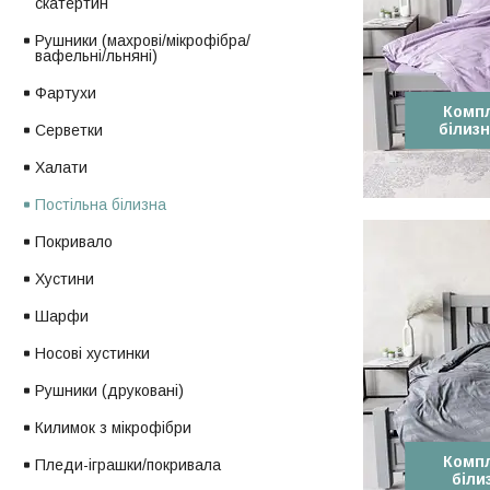
скатертин
Рушники (махрові/мікрофібра/
вафельні/льняні)
Фартухи
Компл
білизн
Серветки
Халати
Постільна білизна
Покривало
Хустини
Шарфи
Носові хустинки
Рушники (друковані)
Килимок з мікрофібри
Компл
Пледи-іграшки/покривала
біли