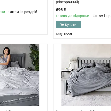
(півторачний)
696 ₴
вки
Оптом і в роздріб
Готово до відправки
Оптом і в 
Купити
15201