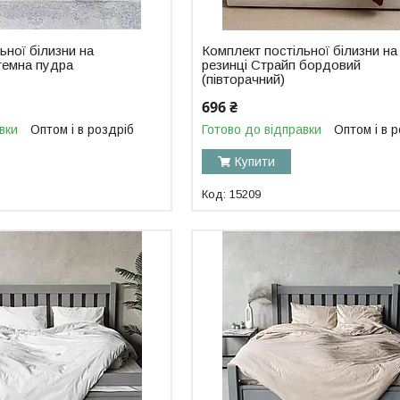
ьної білизни на
Комплект постільної білизни на
темна пудра
резинці Страйп бордовий
(півторачний)
696 ₴
вки
Оптом і в роздріб
Готово до відправки
Оптом і в 
Купити
15209