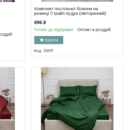
Комплект постільної білизни на
резинці Страйп пудра (півторачний)
696 ₴
Готово до відправки
Оптом і в роздріб
роздріб
Купити
15207