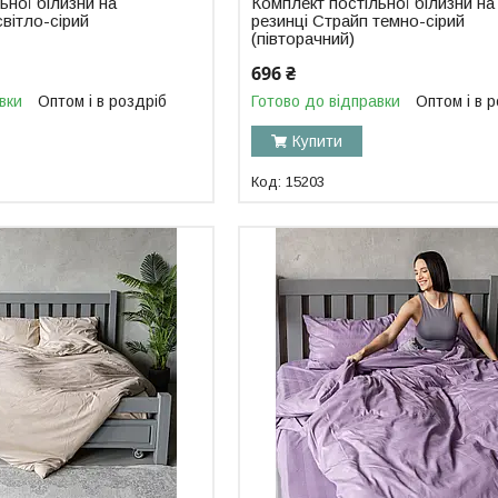
ьної білизни на
Комплект постільної білизни на
світло-сірий
резинці Страйп темно-сірий
(півторачний)
696 ₴
вки
Оптом і в роздріб
Готово до відправки
Оптом і в 
Купити
15203