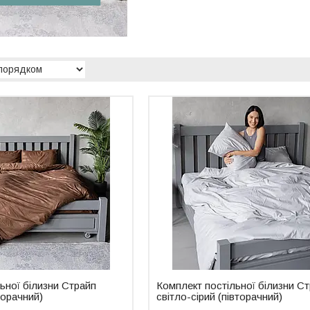
ьної білизни Страйп
Комплект постільної білизни С
торачний)
світло-сірий (півторачний)