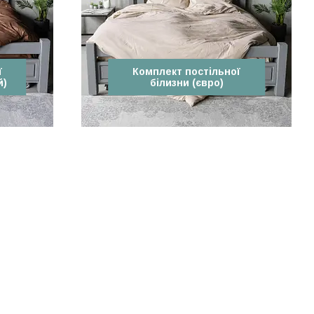
ї
Комплект постільної
й)
білизни (євро)