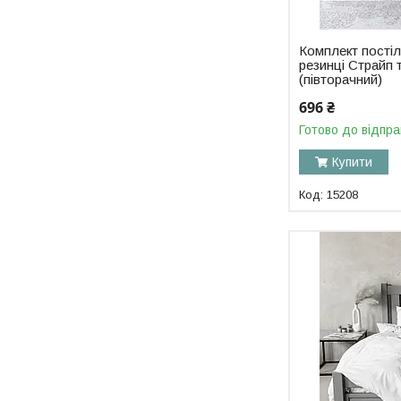
Комплект постіл
резинці Страйп 
(півторачний)
696 ₴
Готово до відпра
Купити
15208