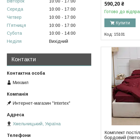
Вівторок
10:00
17:00
590,20 ₴
Середа
10:00
17:00
Готово до відпра
Четвер
10:00
17:00
Купити
Пʼятниця
10:00
17:00
Субота
10:00
14:00
15101
Неділя
Вихідний
Контакти
Михаил
Интернет-магазин "Intertex"
Хмельницький, Україна
Комплект постіл
бордовий (півто