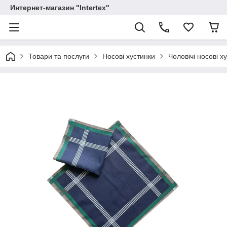
Интернет-магазин "Intertex"
Товари та послуги
Носові хустинки
Чоловічі носові х