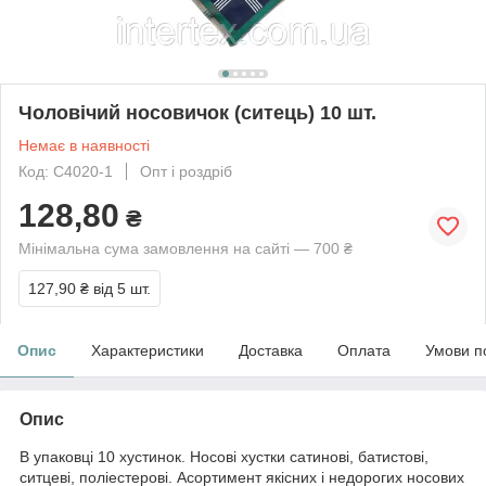
Чоловічий носовичок (ситець) 10 шт.
Немає в наявності
Код: С4020-1
Опт і роздріб
128,80
₴
Мінімальна сума замовлення на сайті — 700 ₴
127,90 ₴
від 5 шт.
Опис
Характеристики
Доставка
Оплата
Умови п
Опис
В упаковці 10 хустинок. Носові хустки сатинові, батистові,
ситцеві, поліестерові. Асортимент якісних і недорогих носових