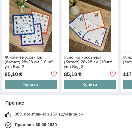
Жіночий носовичок
Жіночий носовичок
Жіно
(батист) 28х28 см (10шт/
(батист) 28х28 см (10шт/
(бат
уп.) Вид-2
уп.) Вид-3
85,10
85,10
117
₴
₴
Купити
Купити
Про нас
98% позитивних з 150 відгуків за рік
Працює з 30.06.2020