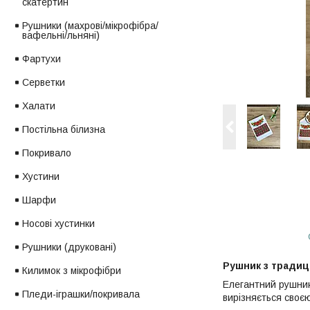
скатертин
Рушники (махрові/мікрофібра/
вафельні/льняні)
Фартухи
Серветки
Халати
Постільна білизна
Покривало
Хустини
Шарфи
Носові хустинки
Рушники (друковані)
Рушник з традиц
Килимок з мікрофібри
Елегантний рушник,
Пледи-іграшки/покривала
вирізняється своєю