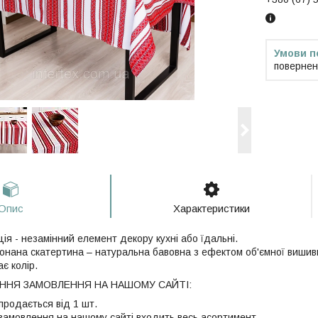
повернен
Опис
Характеристики
я - незамінний елемент декору кухні або їдальні.
иконана скатертина – натуральна бавовна з ефектом об'ємної вишив
ає колір.
НЯ ЗАМОВЛЕННЯ НА НАШОМУ САЙТІ:
продається від 1 шт.
 замовлення на нашому сайті входить весь асортимент