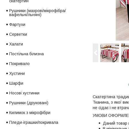
скатертин
Рушники (махрові/мікрофібра/
вафельні/льняні)
Фартухи
Серветки
Халати
Постільна білизна
Покривало
Хустини
Шарфи
Носові хустинки
Скатертина традиці
Тканина, з якої в
Рушники (друковані)
не сідає і не втрач
Килимок з мікрофібри
УМОВИ ОФОРМЛЕН
Пледи-іграшки/покривала
Даний товар 
В мінімальне