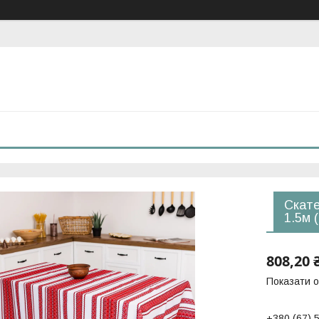
Скате
1.5м 
808,20 
Показати о
+380 (67) 