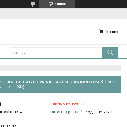
Кошик
Кошик
ртина вишита з українським орнаментом 3.0м х
(анс7-1-30)
₴
Немає в наявності
птові ціни
Оптом і в роздріб
Код:
анс7-1-30
538-75-85