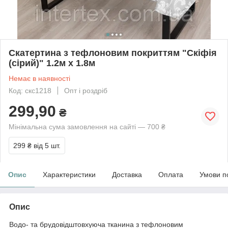
Скатертина з тефлоновим покриттям "Скіфія
(сірий)" 1.2м х 1.8м
Немає в наявності
Код: скс1218
Опт і роздріб
299,90
₴
Мінімальна сума замовлення на сайті — 700 ₴
299 ₴
від 5 шт.
Опис
Характеристики
Доставка
Оплата
Умови п
Опис
Водо- та брудовідштовхуюча тканина з тефлоновим