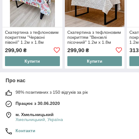
Скатертина з тефлоновим
Скатертина з тефлоновим
Скат
покриттям "Червоні
покриттям "Вензелі
покр
півонії" 1.2м х 1.8м
пісочний" 1.2м х 1.8м
1.2м
299,90
299,90
313
₴
₴
Купити
Купити
Про нас
98% позитивних з 150 відгуків за рік
Працює з 30.06.2020
м. Хмельницький
Хмельницький, Україна
Контакти