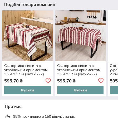
Подібні товари компанії
Скатертина вишита з
Скатертина вишита з
Скат
українським орнаментом
українським орнаментом
укра
2.2м х 1.5м (кет1-1-22)
2.2м х 1.5м (кет2-5-22)
2.2м
595,70
595,70
595
₴
₴
Купити
Купити
Про нас
98% позитивних з 150 відгуків за рік