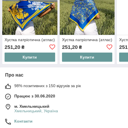
Хустка патріотична (атлас)
Хустка патріотична (атлас)
Хуст
251,20
251,20
251
₴
₴
Купити
Купити
Про нас
98% позитивних з 150 відгуків за рік
Працює з 30.06.2020
м. Хмельницький
Хмельницький, Україна
Контакти