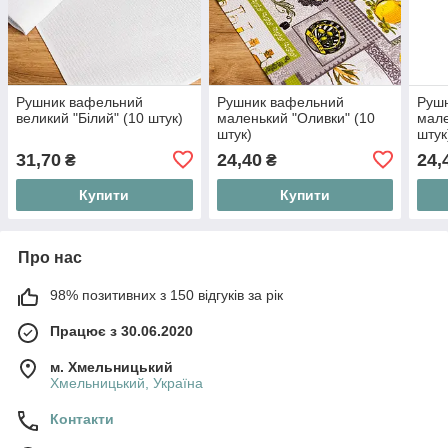
Рушник вафельний
Рушник вафельний
Руш
великий "Білий" (10 штук)
маленький "Оливки" (10
мале
штук)
штук
31,70
24,40
24,
₴
₴
Купити
Купити
Про нас
98% позитивних з 150 відгуків за рік
Працює з 30.06.2020
м. Хмельницький
Хмельницький, Україна
Контакти