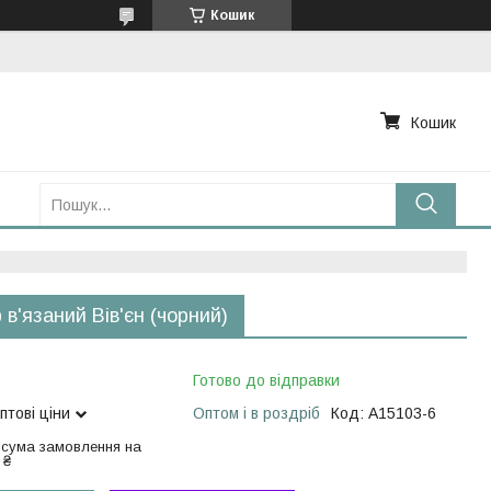
Кошик
Кошик
в'язаний Вів'єн (чорний)
Готово до відправки
птові ціни
Оптом і в роздріб
Код:
А15103-6
 сума замовлення на
 ₴