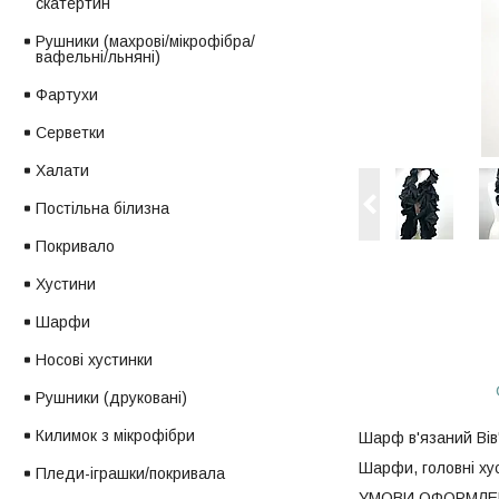
скатертин
Рушники (махрові/мікрофібра/
вафельні/льняні)
Фартухи
Серветки
Халати
Постільна білизна
Покривало
Хустини
Шарфи
Носові хустинки
Рушники (друковані)
Килимок з мікрофібри
Шарф в'язаний Вів'
Шарфи, головні хус
Пледи-іграшки/покривала
УМОВИ ОФОРМЛЕН