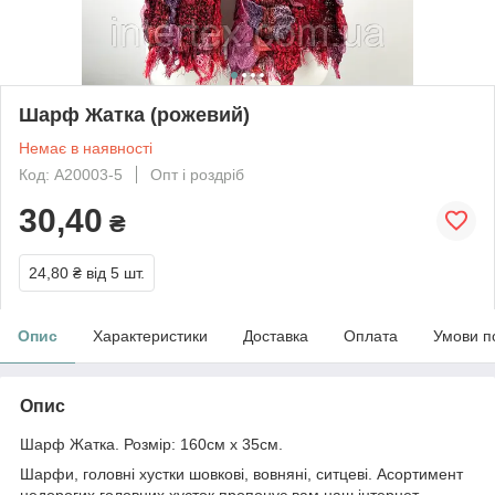
Шарф Жатка (рожевий)
Немає в наявності
Код: А20003-5
Опт і роздріб
30,40
₴
24,80 ₴
від 5 шт.
Опис
Характеристики
Доставка
Оплата
Умови п
Опис
Шарф Жатка. Розмір: 160см х 35см.
Шарфи, головні хустки шовкові, вовняні, ситцеві. Асортимент
недорогих головних хусток пропонує вам наш інтернет-