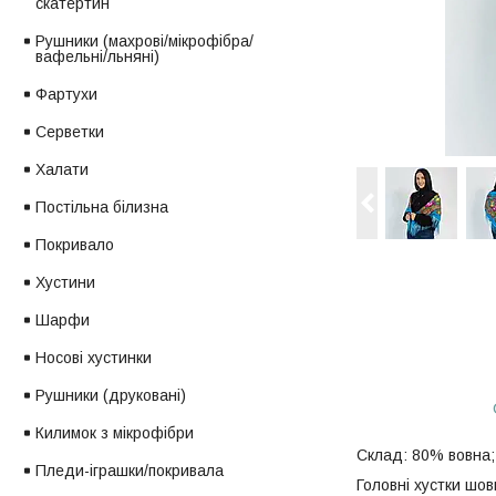
скатертин
Рушники (махрові/мікрофібра/
вафельні/льняні)
Фартухи
Серветки
Халати
Постільна білизна
Покривало
Хустини
Шарфи
Носові хустинки
Рушники (друковані)
Килимок з мікрофібри
Склад: 80% вовна;
Пледи-іграшки/покривала
Головні хустки шов