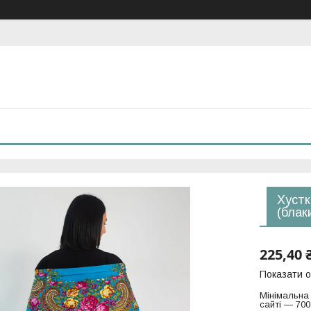
Хустк
(блак
225,40 
Показати о
Мінімальна
сайті — 700