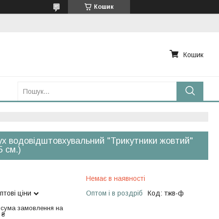
Кошик
Кошик
х водовідштовхувальний "Трикутники жовтий"
5 см.)
Немає в наявності
птові ціни
Оптом і в роздріб
Код:
тжв-ф
 сума замовлення на
 ₴