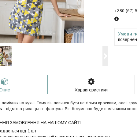
+380 (67) 
повернен
Опис
Характеристики
 помічник на кухні. Тому він повинен бути не тільки красивим, але і зру
ь
- відмітна риса цього фартуха. Він безумовно буде помічником кожно
НЯ ЗАМОВЛЕННЯ НА НАШОМУ САЙТІ:
родається від 1 шт
 замовлення на нашому сайті входить весь асортимент