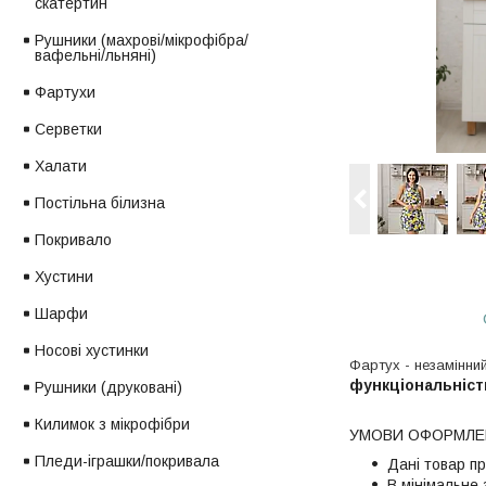
скатертин
Рушники (махрові/мікрофібра/
вафельні/льняні)
Фартухи
Серветки
Халати
Постільна білизна
Покривало
Хустини
Шарфи
Носові хустинки
Фартух - незамінний
функціональніст
Рушники (друковані)
Килимок з мікрофібри
УМОВИ ОФОРМЛЕН
Пледи-іграшки/покривала
Дані товар п
В мінімальне