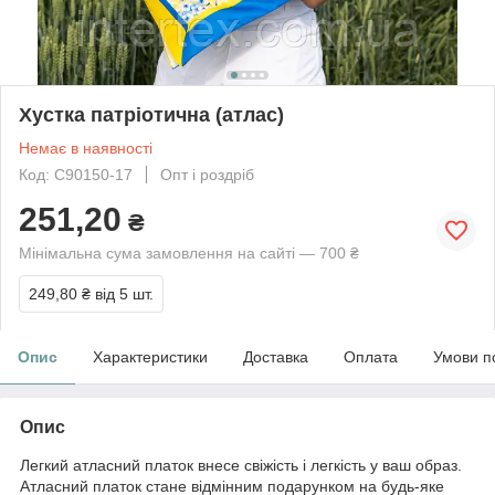
Хустка патріотична (атлас)
Немає в наявності
Код: С90150-17
Опт і роздріб
251,20
₴
Мінімальна сума замовлення на сайті — 700 ₴
249,80 ₴
від 5 шт.
Опис
Характеристики
Доставка
Оплата
Умови п
Опис
Легкий атласний платок внесе свіжість і легкість у ваш образ.
Атласний платок стане відмінним подарунком на будь-яке