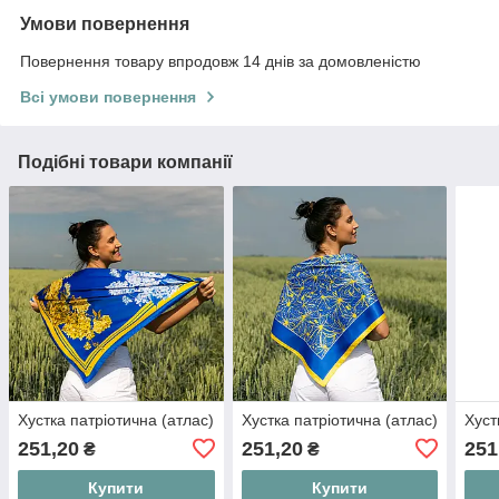
Умови повернення
Повернення товару впродовж 14 днів за домовленістю
Всі умови повернення
Подібні товари компанії
Хустка патріотична (атлас)
Хустка патріотична (атлас)
Хуст
251,20
251,20
251
₴
₴
Купити
Купити