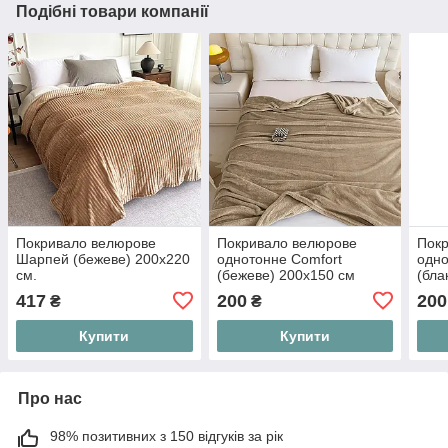
Подібні товари компанії
Покривало велюрове
Покривало велюрове
Пок
Шарпей (бежеве) 200х220
однотонне Comfort
одно
см.
(бежеве) 200х150 см
(бла
417
200
200
₴
₴
Купити
Купити
Про нас
98% позитивних з 150 відгуків за рік