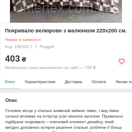
Покривало велюрове з малюнком 220х200 см.
Немає в наявності
Код: 106322-7
Роздріб
403
₴
Мінімальна сума замовлення на сайті — 700 ₴
Опис
Характеристики
Доставка
Оплата
Умови п
Опис
Головне місце у спальні зазвичай займає ліжко, і вид ліжка
сильно впливає на інтер'єр усієї кімнати загалом. Правильно
підібране покривало – ключовий елемент дизайну, який
вигідно доповнює колірне рішення спальні, роблячи її більш