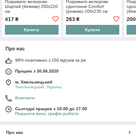
Покривало велюрове
Покривало велюрове
Пок
Шарпей (бежеве) 200х220
однотонне Comfort
одно
см.
(рожеве) 200х230 см
(беж
417
263
200
₴
₴
Купити
Купити
Про нас
98% позитивних з 150 відгуків за рік
Працює з 30.06.2020
м. Хмельницький
Хмельницький, Україна
Контакти
Сьогодні працює з 10:00 до 17:00
Показати весь графік роботи
Про нас