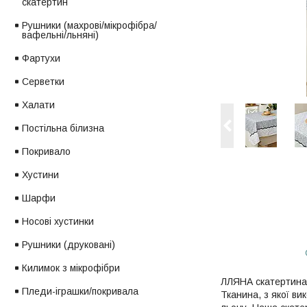
скатертин
Рушники (махрові/мікрофібра/
вафельні/льняні)
Фартухи
Серветки
Халати
Постільна білизна
Покривало
Хустини
Шарфи
Носові хустинки
Рушники (друковані)
Килимок з мікрофібри
ЛЛЯНА скатертина 
Пледи-іграшки/покривала
Тканина, з якої в