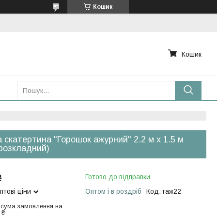
Кошик
Кошик
 скатертина "Горошок ажурний" 2.2 м х 1.5 м
 розкладний)
₴
Готово до відправки
птові ціни
Оптом і в роздріб
Код:
гаж22
 сума замовлення на
 ₴