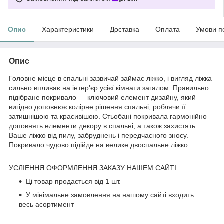
Опис
Характеристики
Доставка
Оплата
Умови п
Опис
Головне місце в спальні зазвичай займає ліжко, і вигляд ліжка
сильно впливає на інтер'єр усієї кімнати загалом. Правильно
підібране покривало — ключовий елемент дизайну, який
вигідно доповнює колірне рішення спальні, роблячи її
затишнішою та красивішою. Стьобані покривала гармонійно
доповнять елементи декору в спальні, а також захистять
Ваше ліжко від пилу, забруднень і передчасного зносу.
Покривало чудово підійде на велике двоспальне ліжко.
УСЛІЕННЯ ОФОРМЛЕННЯ ЗАКАЗУ НАШЕМ САЙТІ:
Ці товар продається від 1 шт.
У мінімальне замовлення на нашому сайті входить
весь асортимент