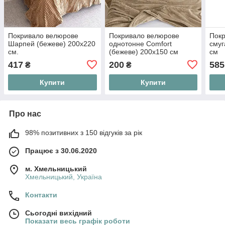
Покривало велюрове
Покривало велюрове
Пок
Шарпей (бежеве) 200х220
однотонне Comfort
смуг
см.
(бежеве) 200х150 см
см
417
200
585
₴
₴
Купити
Купити
Про нас
98% позитивних з 150 відгуків за рік
Працює з 30.06.2020
м. Хмельницький
Хмельницький, Україна
Контакти
Сьогодні вихідний
Показати весь графік роботи