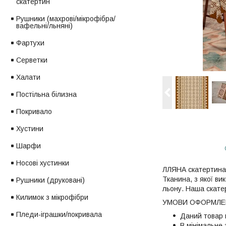
скатертин
Рушники (махрові/мікрофібра/
вафельні/льняні)
Фартухи
Серветки
Халати
Постільна білизна
Покривало
Хустини
Шарфи
Носові хустинки
ЛЛЯНА скатертина 
Тканина, з якої в
Рушники (друковані)
льону. Наша скатер
Килимок з мікрофібри
УМОВИ ОФОРМЛЕН
Пледи-іграшки/покривала
Даний товар 
В мінімальне