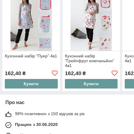
Кухонний набір "Пуер" 4в1
Кухонний набір
Кухо
"Грейпфрут компаньйон"
4в1
4в1
162,40
162,40
162
₴
₴
Купити
Купити
Про нас
98% позитивних з 150 відгуків за рік
Працює з 30.06.2020