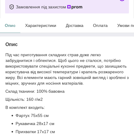
Замовлення під захистом
Опис
Характеристики
Доставка
Оплата
Умови п
Опис
Під час приготування складних страв дуже легко
забруднитися і обпектися. Щоб цього не сталося, потрібно
використовувати спеціальні кухонні предмети, що захищають
користувача від високої температури і крапель розжареного
жиру. Всі елементи мають гарний зовнішній вигляд і зроблені з
міцних, зручних для носіння матеріалів.
Склад тканини: 100% бавовна
Щільність: 160 г/м2
В комплект входить:
Фартух 75х55 см
Рукавичка 28x17 см
Прихватки 17x17 см