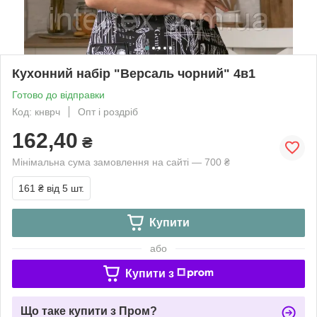
Кухонний набір "Версаль чорний" 4в1
Готово до відправки
Код: кнврч
Опт і роздріб
162,40
₴
Мінімальна сума замовлення на сайті — 700 ₴
161 ₴
від 5 шт.
Купити
або
Купити з
Що таке купити з Пром?