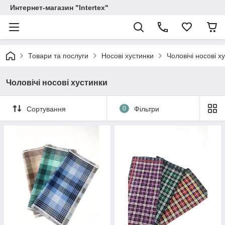
Интернет-магазин "Intertex"
Товари та послуги
Носові хустинки
Чоловічі носові х
Чоловічі носові хустинки
Сортування
0
Фільтри