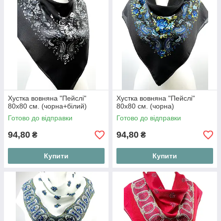
Хустка вовняна "Пейслі"
Хустка вовняна "Пейслі"
80х80 см. (чорна+білий)
80х80 см. (чорна)
Готово до відправки
Готово до відправки
94,80
94,80
₴
₴
Купити
Купити