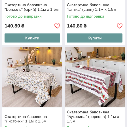
Скатертина бавовняна
Скатертина бавовняна
"Вензель" (сірий) 1.1м х 1.5м
"Етніка" (синя) 1.1м х 1.5м
Готово до відправки
Готово до відправки
140,80
140,80
₴
₴
Купити
Купити
Скатертина бавовняна
Скатертина бавовняна
"Буковина" (червона) 1.1м х
"Листочки" 1.1м х 1.5м
1.5м