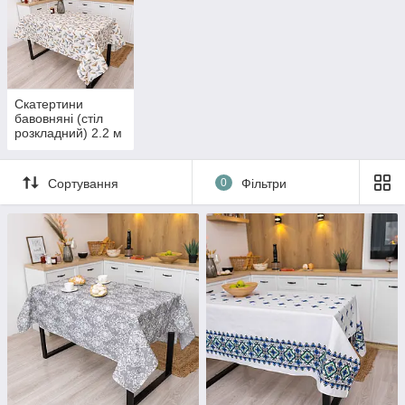
Скатертини
бавовняні (стіл
розкладний) 2.2 м
х 1.5 м
Сортування
0
Фільтри