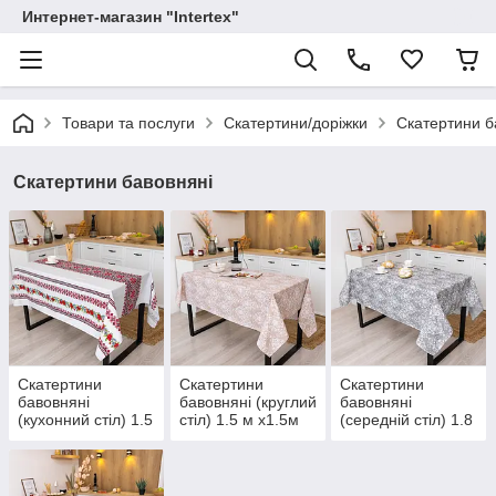
Интернет-магазин "Intertex"
Товари та послуги
Скатертини/доріжки
Скатертини б
Скатертини бавовняні
Скатертини
Скатертини
Скатертини
бавовняні
бавовняні (круглий
бавовняні
(кухонний стіл) 1.5
стіл) 1.5 м х1.5м
(середній стіл) 1.8
м х 1.1 м
м х 1.5 м