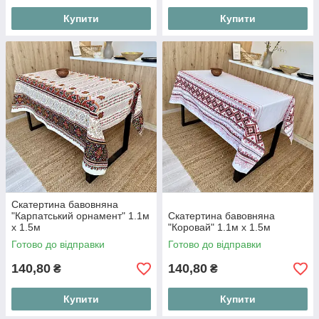
Купити
Купити
Скатертина бавовняна
"Карпатський орнамент" 1.1м
Скатертина бавовняна
х 1.5м
"Коровай" 1.1м х 1.5м
Готово до відправки
Готово до відправки
140,80
140,80
₴
₴
Купити
Купити