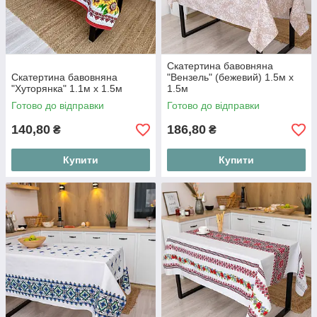
Скатертина бавовняна
Скатертина бавовняна
"Вензель" (бежевий) 1.5м х
"Хуторянка" 1.1м х 1.5м
1.5м
Готово до відправки
Готово до відправки
140,80
186,80
₴
₴
Купити
Купити